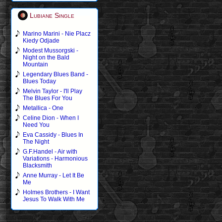
Lubiane Single
Marino Marini - Nie Placz
Kiedy Odjade
Modest Mussorgski -
Night on the Bald
Mountain
Legendary Blues Band -
Blues Today
Melvin Taylor - I'll Play
The Blues For You
Metallica - One
Celine Dion - When I
Need You
Eva Cassidy - Blues In
The Night
G.F.Handel - Air with
Variations - Harmonious
Blacksmith
Anne Murray - Let It Be
Me
Holmes Brothers - I Want
Jesus To Walk With Me