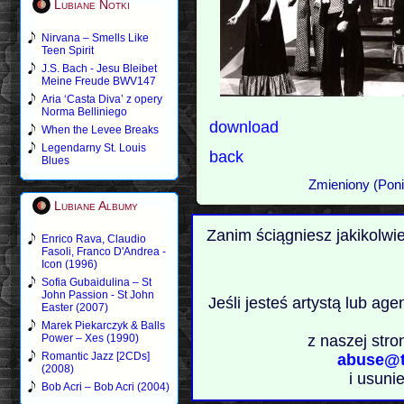
Lubiane Notki
Nirvana – Smells Like
Teen Spirit
J.S. Bach - Jesu Bleibet
Meine Freude BWV147
Aria ‘Casta Diva’ z opery
Norma Belliniego
download
When the Levee Breaks
Legendarny St. Louis
back
Blues
Zmieniony (Poni
Lubiane Albumy
Zanim ściągniesz jakikolwi
Enrico Rava, Claudio
Fasoli, Franco D'Andrea -
Icon (1996)
Sofia Gubaidulina – St
John Passion - St John
Jeśli jesteś artystą lub ag
Easter (2007)
Marek Piekarczyk & Balls
z naszej stro
Power – Xes (1990)
Romantic Jazz [2CDs]
abuse@t
(2008)
i usuni
Bob Acri – Bob Acri (2004)