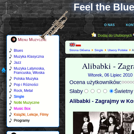
Feel the Blue
O NAS
KON
Dodaj do Ulubionych
Menu Muzyczne
Blues
Strona Główna
Single
Utwory Polskie
A
Muzyka Klasyczna
Alibabki - Zag
Jazz
Muzyka Latynoska,
Francuska, Włoska
Wtorek, 06 Lipiec 2010 
Polska Muzyka
Ocena użytkowników:
Pop i Różności
Słaby
Świetn
Rock, Metal
Single
Alibabki - Zagrajmy w Ko
Notki Muzyczne
Music Box
Książki, Lekcje, Filmy
Programy