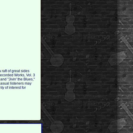
raft of great sides
Recorded Works, Vol. 3
nd "Jivin' the Blues,"
Casual listeners may
y of interest for