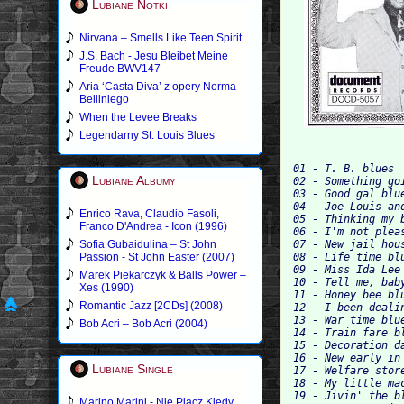
Lubiane Notki
Nirvana – Smells Like Teen Spirit
J.S. Bach - Jesu Bleibet Meine
Freude BWV147
Aria ‘Casta Diva’ z opery Norma
Belliniego
When the Levee Breaks
Legendarny St. Louis Blues
01 - T. B. blues

Lubiane Albumy
02 - Something goi
03 - Good gal blue
04 - Joe Louis and
Enrico Rava, Claudio Fasoli,
05 - Thinking my b
Franco D'Andrea - Icon (1996)
06 - I'm not pleas
Sofia Gubaidulina – St John
07 - New jail hous
Passion - St John Easter (2007)
08 - Life time blu
09 - Miss Ida Lee

Marek Piekarczyk & Balls Power –
10 - Tell me, baby
Xes (1990)
11 - Honey bee blu
Romantic Jazz [2CDs] (2008)
12 - I been dealin
13 - War time blue
Bob Acri – Bob Acri (2004)
14 - Train fare bl
15 - Decoration da
16 - New early in 
Lubiane Single
17 - Welfare store
18 - My little mac
19 - Jivin' the bl
Marino Marini - Nie Placz Kiedy