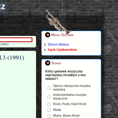
zz
Menu Główne
 (1991)
Strona Główna
Kącik Użytkowników
.3 (1991)
Sonda
Który gatunek muzyczny
najchętniej chciałbyś u nas
widzieć?
Opera i klasyczna muzyka
wokalna
Instrumentalna muzyka
klasyczna
Rock, Punk, Hard Rock
Metal
Blues, Blues-Rock