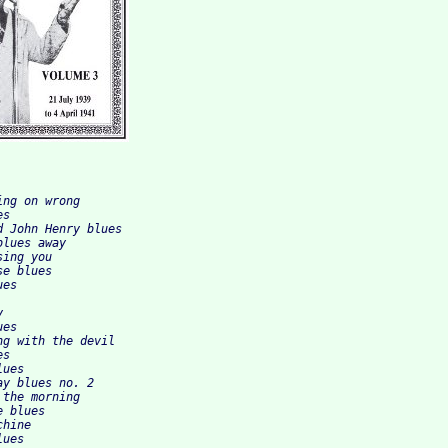
ng on wrong

s

 John Henry blues

lues away

ing you

e blues

es



es

g with the devil

s

ues

y blues no. 2

the morning

 blues

hine

ues
