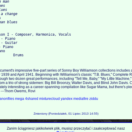
 man

es

ues

a change



son I - Composer, Harmonica, Vocals

- Piano

- Guitar

 Piano

no

cument's impressive five-part series of Sonny Boy Williamson collections includes a 
1939 and April 1941. Beginning with Williamson's classic "T.B. Blues," Complete 
ough two dozen great performances, including "Tell Me, Baby," "My Little Machine," a
m a trio of strong sidemen: Big Bill Broonzy, Walter Davis, and Blind John Davis. 
ately interesting as a career-spanning compilation like Sugar Mama, but there's plent
n. ---Thom Owems, Rovi
anonfiles
mega
4shared
mixturecloud
yandex
mediafire
ziddu
Zmieniony (Poniedziałek, 01 Lipiec 2013 14:55)
Zanim ściągniesz jakikolwiek plik, musisz przeczytać i zaakceptować nasz