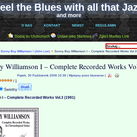
eel the Blues with all that Ja
and more
O NAS
KONTAKT
NEWSY
REGULAMIN
Dodaj do Ulubionych
Ustaw jako Startową
Zgłoś Martwy Link
Sonny Boy Williamson I (John Lee)
Sonny Boy Williamson I – Complete Recorded Works Vol.3
y Williamson I – Complete Recorded Works Vol
Piątek, 30 Październik 2009 10:39 | Wpisany przez bluesever |
/ 1
Świetny
 I – Complete Recorded Works Vol.3 (1991)