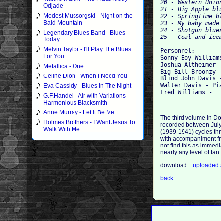
20 - Western Union
Odjade
21 - Big Apple blu
Modest Mussorgski - Night on the
22 - Springtime bl
Bald Mountain
23 - My baby made 
24 - Shotgun blues
Legendary Blues Band - Blues
Today
Melvin Taylor - I'll Play The Blues
Personnel:

For You
Sonny Boy William
Joshua Altheimer  
Metallica - One
Big Bill Broonzy  
Celine Dion - When I Need You
Blind John Davis -
Walter Davis - Pia
Eva Cassidy - Blues In The Night
G.F.Handel - Air with Variations -
Harmonious Blacksmith
Anne Murray - Let It Be Me
The third volume in Do
Holmes Brothers - I Want Jesus To
recorded between July 
Walk With Me
(1939-1941) cycles thr
with accompaniment fro
not find this as immedi
nearly any level of fa
download:
uploaded
back