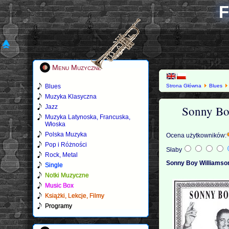
F
Menu Muzyczne
Blues
Strona Główna
Blues
Muzyka Klasyczna
Sonny Bo
Jazz
Muzyka Latynoska, Francuska,
Włoska
Polska Muzyka
Ocena użytkowników:
Pop i Różności
Słaby
Rock, Metal
Sonny Boy Williamson
Single
Notki Muzyczne
Music Box
Książki, Lekcje, Filmy
Programy