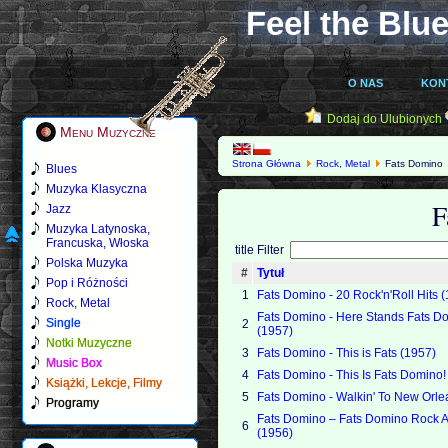
Feel the Blue
O NAS
KON
Dodaj do Ulubionych
Menu Muzyczne
Strona Główna
Rock, Metal
Fats Domino
Blues
Muzyka Klasyczna
F
Jazz
Muzyka Latynoska,
Francuska, Włoska
title Filter
Polska Muzyka
#
Tytuł
Pop i Różności
1
Fats Domino - 20 Rock'n'Roll Hits 
Rock, Metal
Fats Domino - Here Stands Fats D
Single
2
(1957)
Notki Muzyczne
3
Fats Domino - This is Fats (1957)
Music Box
4
Fats Domino - This Is Fats Domino!
Książki, Lekcje, Filmy
5
Fats Domino - Walkin' To New Orle
Programy
Fats Domino ‎– Fats Domino Rock A
6
(1956)