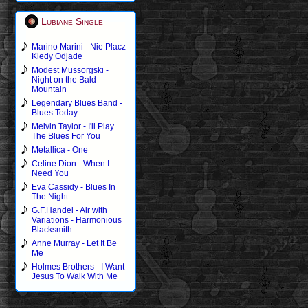
Lubiane Single
Marino Marini - Nie Placz
Kiedy Odjade
Modest Mussorgski -
Night on the Bald
Mountain
Legendary Blues Band -
Blues Today
Melvin Taylor - I'll Play
The Blues For You
Metallica - One
Celine Dion - When I
Need You
Eva Cassidy - Blues In
The Night
G.F.Handel - Air with
Variations - Harmonious
Blacksmith
Anne Murray - Let It Be
Me
Holmes Brothers - I Want
Jesus To Walk With Me