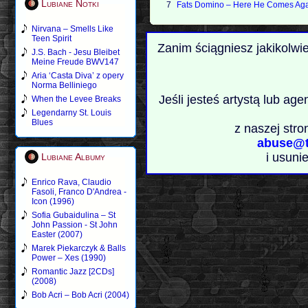
Lubiane Notki
7
Fats Domino ‎– Here He Comes Aga
Nirvana – Smells Like
Teen Spirit
Zanim ściągniesz jakikolwi
J.S. Bach - Jesu Bleibet
Meine Freude BWV147
Aria ‘Casta Diva’ z opery
Norma Belliniego
Jeśli jesteś artystą lub ag
When the Levee Breaks
Legendarny St. Louis
Blues
z naszej stro
abuse@t
i usuni
Lubiane Albumy
Enrico Rava, Claudio
Fasoli, Franco D'Andrea -
Icon (1996)
Sofia Gubaidulina – St
John Passion - St John
Easter (2007)
Marek Piekarczyk & Balls
Power – Xes (1990)
Romantic Jazz [2CDs]
(2008)
Bob Acri – Bob Acri (2004)