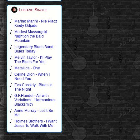
Lubiane Single
Marino Marini - Nie Placz
Kiedy Odjade
Modest Mussorgski -
Night on the Bald
Mountain
Legendary Blues Band -
Blues Today
Melvin Taylor - I'll Play
The Blues For You
Metallica - One
Celine Dion - When I
Need You
Eva Cassidy - Blues In
The Night
G.F.Handel - Air with
Variations - Harmonious
Blacksmith
Anne Murray - Let It Be
Me
Holmes Brothers - I Want
Jesus To Walk With Me