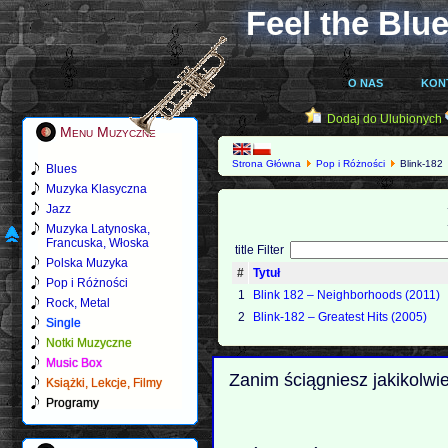
Feel the Blue
O NAS
KON
Dodaj do Ulubionych
Menu Muzyczne
Strona Główna
Pop i Różności
Blink-182
Blues
Muzyka Klasyczna
Jazz
Muzyka Latynoska,
Francuska, Włoska
title Filter
Polska Muzyka
#
Tytuł
Pop i Różności
1
Blink 182 – Neighborhoods (2011)
Rock, Metal
2
Blink-182 – Greatest Hits (2005)
Single
Notki Muzyczne
Music Box
Zanim ściągniesz jakikolwi
Książki, Lekcje, Filmy
Programy