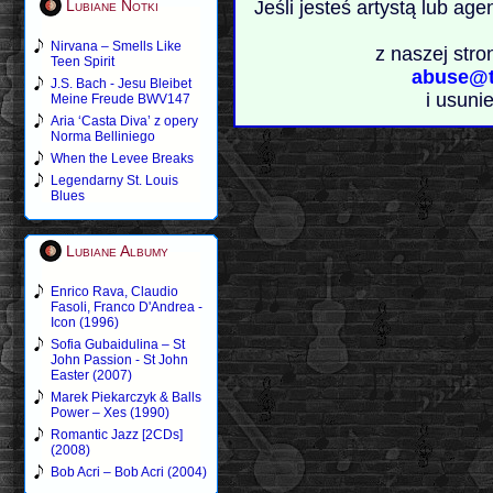
Lubiane Notki
Jeśli jesteś artystą lub ag
Nirvana – Smells Like
z naszej stro
Teen Spirit
abuse@t
J.S. Bach - Jesu Bleibet
i usuni
Meine Freude BWV147
Aria ‘Casta Diva’ z opery
Norma Belliniego
When the Levee Breaks
Legendarny St. Louis
Blues
Lubiane Albumy
Enrico Rava, Claudio
Fasoli, Franco D'Andrea -
Icon (1996)
Sofia Gubaidulina – St
John Passion - St John
Easter (2007)
Marek Piekarczyk & Balls
Power – Xes (1990)
Romantic Jazz [2CDs]
(2008)
Bob Acri – Bob Acri (2004)